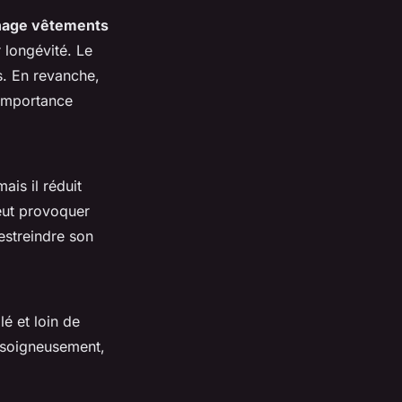
hage vêtements
 longévité. Le
es. En revanche,
’importance
is il réduit
eut provoquer
estreindre son
é et loin de
 soigneusement,