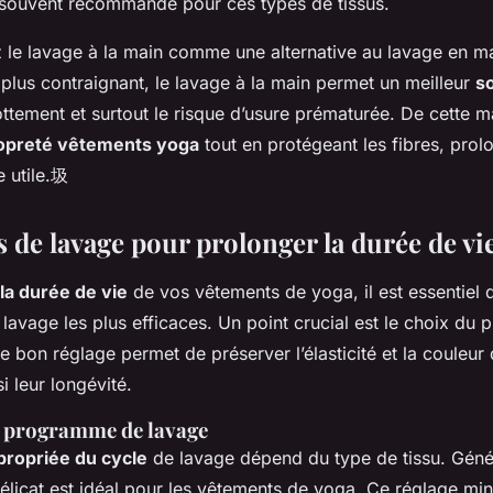
 souvent recommandé pour ces types de tissus.
z le lavage à la main comme une alternative au lavage en m
 plus contraignant, le lavage à la main permet un meilleur
s
ottement et surtout le risque d’usure prématurée. De cette m
opreté vêtements yoga
tout en protégeant les fibres, prol
e utile.圾
 de lavage pour prolonger la durée de vi
la durée de vie
de vos vêtements de yoga, il est essentiel
 lavage les plus efficaces. Un point crucial est le choix d
le bon réglage permet de préserver l’élasticité et la couleur 
i leur longévité.
n programme de lavage
propriée du cycle
de lavage dépend du type de tissu. Géné
licat est idéal pour les vêtements de yoga. Ce réglage min