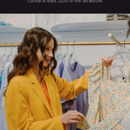
Louna
•
6 mars 2025
•
6 min de lecture