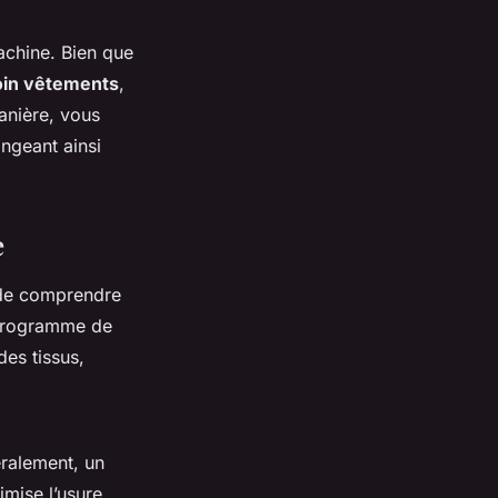
achine. Bien que
oin vêtements
,
anière, vous
ongeant ainsi
e
 de comprendre
u programme de
des tissus,
ralement, un
imise l’usure