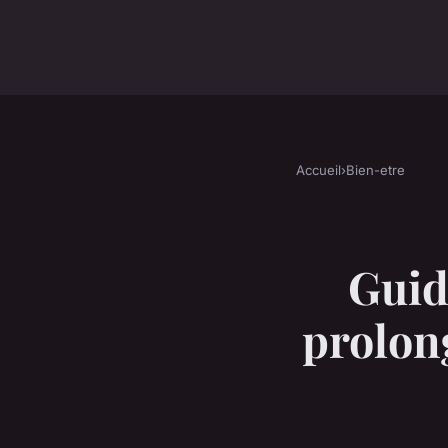
Accueil
›
Bien-etre
Guid
prolong