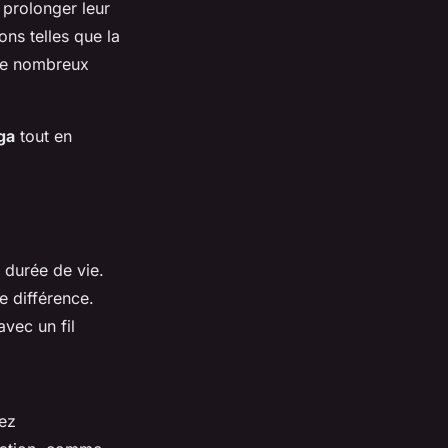
t prolonger leur
ns telles que la
 de nombreux
ga
tout en
 durée de vie.
e différence.
vec un fil
iez