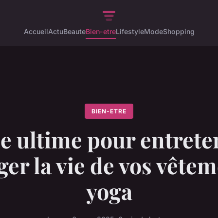
Accueil
Actu
Beaute
Bien-etre
Lifestyle
Mode
Shopping
BIEN-ETRE
e ultime pour entreten
er la vie de vos vête
yoga