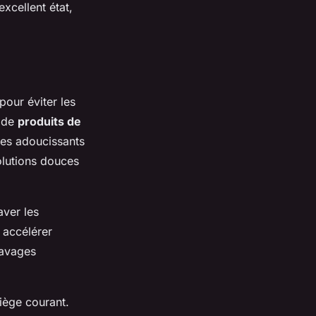
xcellent état,
our éviter les
n de
produits de
des adoucissants
olutions douces
aver les
 accélérer
 lavages
iège courant.