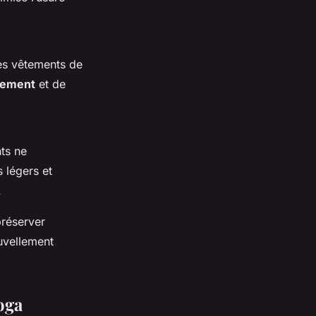
des vêtements de
sement
et de
nts ne
s légers et
.
réserver
uvellement
oga