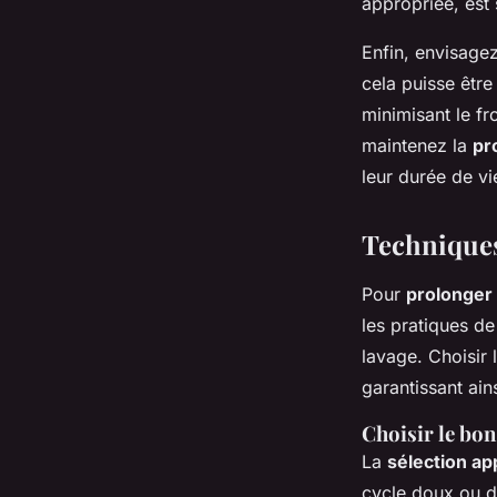
appropriée, est
Enfin, envisage
cela puisse être
minimisant le fr
maintenez la
pr
leur durée de vi
Techniques
Pour
prolonger 
les pratiques de
lavage. Choisir 
garantissant ains
Choisir le bo
La
sélection ap
cycle doux ou dé