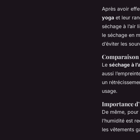
Après avoir eff
yoga
et leur ra
séchage à l’air l
le séchage en ma
d’éviter les sou
Comparaison e
Le
séchage à l’a
aussi l’emprein
un rétrécissemen
usage.
Importance d’
De même, pour
l’humidité est 
les vêtements g