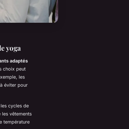
de yoga
ants adaptés
s choix peut
exemple, les
à éviter pour
 les cycles de
e les vêtements
ne température