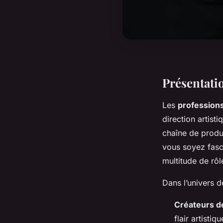
Présentati
Les
profession
direction artist
chaîne de produc
vous soyez fasci
multitude de rôl
Dans l’univers d
Créateurs 
flair artisti