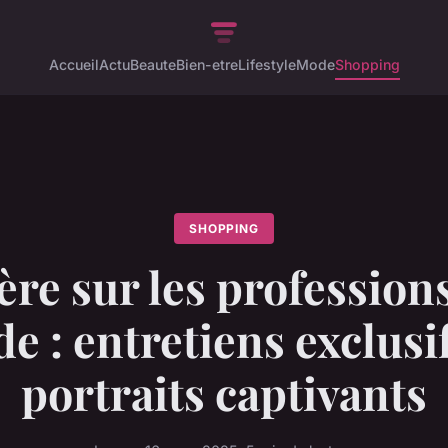
Accueil
Actu
Beaute
Bien-etre
Lifestyle
Mode
Shopping
SHOPPING
re sur les professions
e : entretiens exclusif
portraits captivants