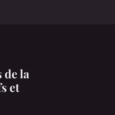
 de la
s et