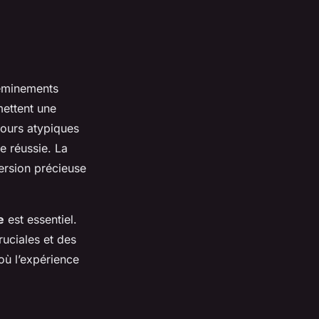
eminements
mettent une
cours atypiques
e réussie. La
mersion précieuse
e
est essentiel.
ruciales et des
où l’expérience