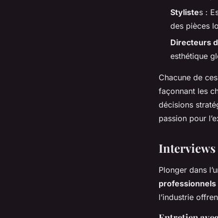
Styliste
s : E
des pièces lo
Directeurs 
esthétique g
Chacune de ces 
façonnant les ch
décisions straté
passion pour l’e
Interviews
Plonger dans l’
professionnels
l’industrie offr
Entretien ave