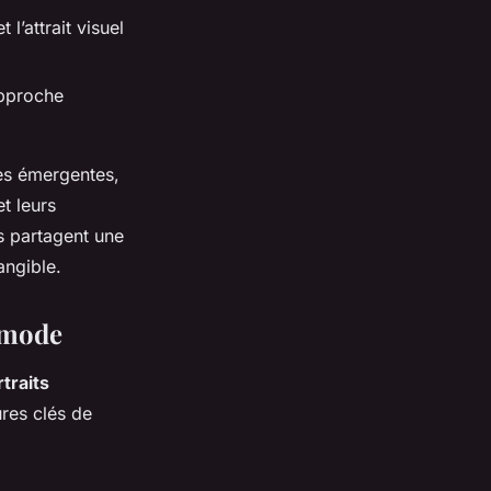
l’attrait visuel
’approche
es émergentes,
t leurs
us partagent une
angible.
a mode
traits
ures clés de