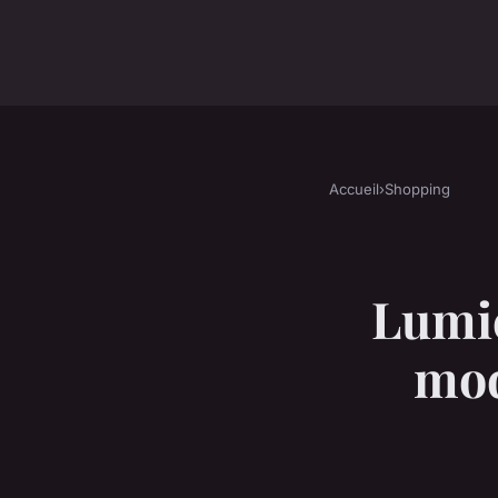
Accueil
›
Shopping
Lumiè
mod