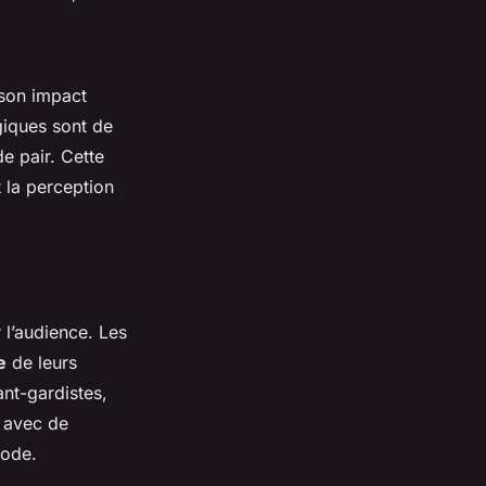
 son impact
giques sont de
e pair. Cette
 la perception
 l’audience. Les
e
de leurs
ant-gardistes,
r avec de
mode.