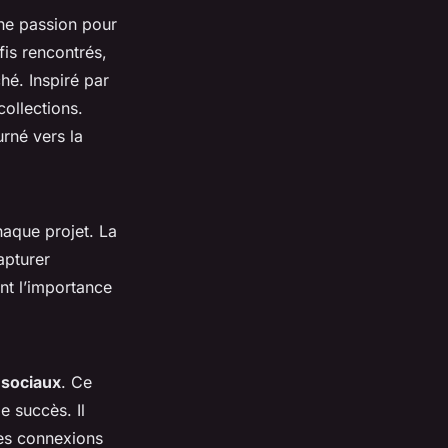
une passion pour
is rencontrés,
hé. Inspiré par
collections.
urné vers la
haque projet. La
apturer
nt l’importance
 sociaux
. Ce
e succès. Il
les connexions