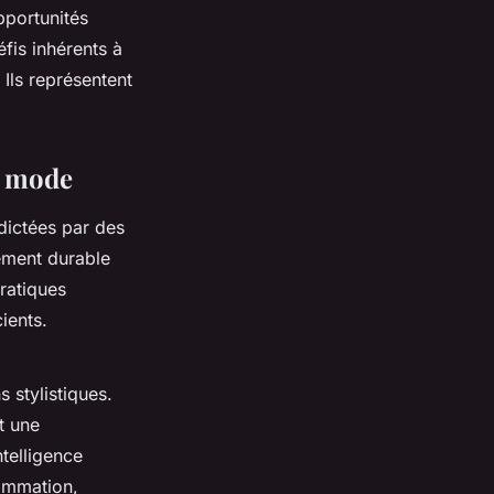
pportunités
éfis inhérents à
Ils représentent
la mode
dictées par des
pement durable
ratiques
ients.
 stylistiques.
t une
ntelligence
sommation,