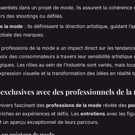
ssentiels dans un projet de mode, ils assurent la cohérence et 
rs des shootings ou défilés.
de la mode
: Ils définissent la direction artistique, guidant l
lobale des marques.
professions de la mode a un impact direct sur les tendanc
oix des consommateurs à travers leur sensibilité artistique e
giques. Les rôles au sein de l’industrie sont variés, mais to
xpression visuelle et la transformation des idées en réalité t
 exclusives avec des professionnels de l
univers fascinant des
professions de la mode
révèle des
por
riches en expériences et défis. Les
entretiens
avec les fig
ent un aperçu exceptionnel de leurs parcours.
c un créateur de mode