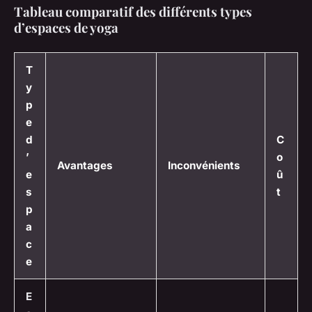
Tableau comparatif des différents types
d’espaces de yoga
T
y
p
e
d
C
’
o
Avantages
Inconvénients
e
û
s
t
p
a
c
e
E