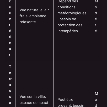
c
Dépend des
M
e
conditions
o
Vue naturelle, air
e
météorologiques
d
frais, ambiance
x
, besoin de
é
relaxante
t
protection des
r
é
intempéries
é
ri
e
u
r
T
e
rr
a
s
M
s
Vue sur la ville,
Peut être
o
e
espace compact
bruyant, besoin
d