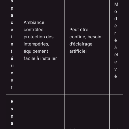
s
M
p
o
a
d
c
Ambiance
é
e
contrôlée,
Peut être
r
i
protection des
confiné, besoin
é
n
intempéries,
d’éclairage
à
t
équipement
artificiel
él
é
facile à installer
e
ri
v
e
é
u
r
E
s
p
a