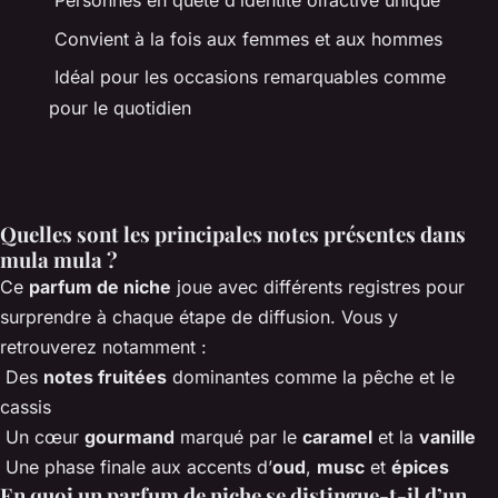
Personnes en quête d’identité olfactive unique
Convient à la fois aux femmes et aux hommes
Idéal pour les occasions remarquables comme
pour le quotidien
Quelles sont les principales notes présentes dans
mula mula ?
Ce
parfum de niche
joue avec différents registres pour
surprendre à chaque étape de diffusion. Vous y
retrouverez notamment :
Des
notes fruitées
dominantes comme la pêche et le
cassis
Un cœur
gourmand
marqué par le
caramel
et la
vanille
Une phase finale aux accents d’
oud
,
musc
et
épices
En quoi un parfum de niche se distingue-t-il d’un