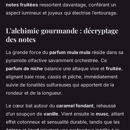
notes fruitées
ressortent davantage, conférant un
aspect lumineux et joyeux qui électrise l’entourage.
L’alchimie gourmande : décryptage
des notes
La grande force du
parfum mula mula
réside dans sa
pyramide olfactive savamment orchestrée. Ce
parfum de niche
balance une attaque vive et
fruitée
,
alignant baie rose, cassis et pêche, immédiatement
suivie de tonalités sulfureuses qui apportent de la
rondeur et de la longueur.
Le cœur bat autour du
caramel fondant
, rehaussé
d’un soupçon de
vanille
. Vient ensuite le
musc
, alliant
effet cotonneux et sensualité durable, tandis que les
épices
et l’
oud
injectent une profondeur inédite à la