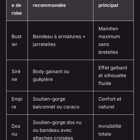
e de
recommandée
principal
robe
Maintien
Bust
Bandeau à armatures +
maximum
ier
jarretelles
sans
bretelles
Effet galbant
Sirè
Body gainant ou
et silhouette
ne
guêpière
fluide
Empi
Soutien-gorge
Confort et
re
balconnet ou caraco
naturel
Soutien-gorge dos nu
Dos
Invisibilité
ou bandeau avec
nu
totale
attaches croisées