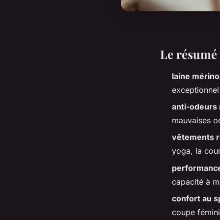
Le résumé 
laine mérin
exceptionnel 
anti-odeurs
mauvaises od
vêtements r
yoga, la cou
performance
capacité à m
confort au s
coupe féminin