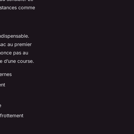
distances comme
indispensable.
 sac au premier
enonce pas au
e d’une course.
ternes
ent
e
-frottement