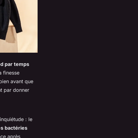
ud par temps
a finesse
 bien avant que
nt par donner
nquiétude : le
des bactéries
èce après