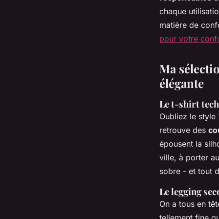
chaque utilisati
matière de confo
pour votre conf
Ma sélecti
élégante
Le t-shirt tec
Oubliez le style
retrouve des
co
épousent la silh
ville, à porter 
sobre - et tout d
Le legging se
On a tous en têt
tellement fine 