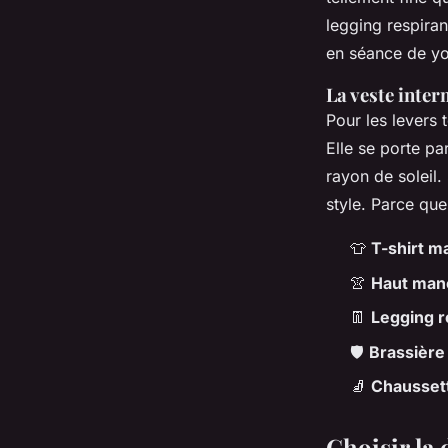
legging respira
en séance de yo
La veste inter
Pour les levers 
Elle se porte pa
rayon de soleil.
style. Parce qu
👕
T-shirt m
👚
Haut manc
👖
Legging r
🛡️
Brassière
🧦
Chausset
Choisir la 