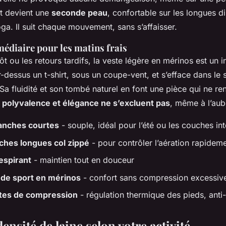
nt devient une
seconde peau
, confortable sur les longues 
ga. Il suit chaque mouvement, sans s’affaisser.
médiaire pour les matins frais
tôt ou les retours tardifs, la veste légère en mérinos est un 
r-dessus un t-shirt, sous un coupe-vent, et s’efface dans le
 Sa fluidité et son tombé naturel en font une pièce qui ne r
e
polyvalence et élégance ne s’excluent pas
, même à l’aub
anches courtes
- souple, idéal pour l’été ou les couches in
hes longues col zippé
- pour contrôler l’aération rapidem
espirant
- maintien tout en douceur
 de sport en mérinos
- confort sans compression excessiv
tes de compression
- régulation thermique des pieds, anti
densité de laine selon votre activité