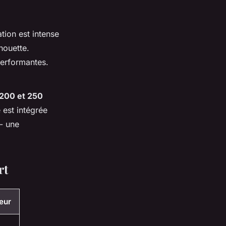
ation est intense
houette.
 performantes.
200 et 250
 est intégrée
- une
rt
eur