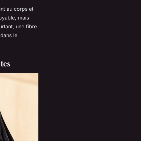
ent au corps et
royable, mais
rtant, une fibre
 dans le
ntes