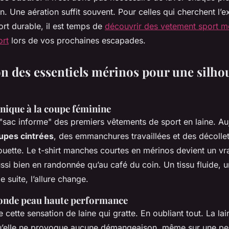
on. Une aération suffit souvent. Pour celles qui cherchent l’
rt durable, il est temps de
découvrir des vetement sport 
ort
lors de vos prochaines escapades.
on des essentiels mérinos pour une silho
hnique à la coupe féminine
 "sac informe" des premiers vêtements de sport en laine. Au
upes cintrées
, des emmanchures travaillées et des décollet
ouette. Le t-shirt manches courtes en mérinos devient un vr
aussi bien en randonnée qu’au café du coin. Un tissu fluide, 
e suite, l’allure change.
conde peau haute performance
e cette sensation de laine qui gratte. En oubliant tout. La la
qu’elle ne provoque aucune démangeaison, même sur une pe