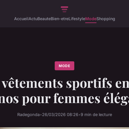
Accueil
Actu
Beaute
Bien-etre
Lifestyle
Mode
Shopping
MODE
 vêtements sportifs en
nos pour femmes élég
Radegonda
•
26/03/2026 08:26
•
9 min de lecture