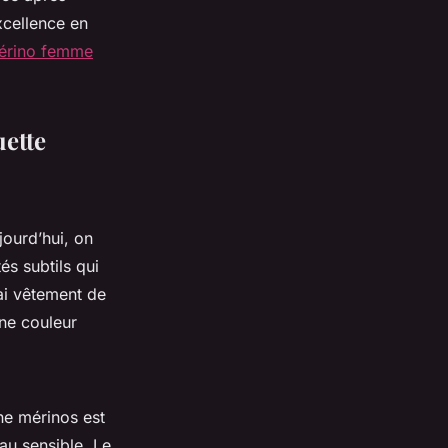
excellence en
mérino femme
uette
jourd’hui, on
és subtils qui
ai vêtement de
une couleur
ine mérinos est
au sensible. Le