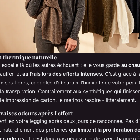
n thermique naturelle
 excelle là où les autres échouent : elle vous garde
au cha
auffer, et
au frais lors des efforts intenses
. C’est grâce à l
e ses fibres, capables d’absorber l’humidité de votre peau
la transpiration. Contrairement aux synthétiques qui finisse
e impression de carton, le mérinos respire - littéralement.
vaises odeurs après l’effort
nfilez votre legging après deux jours de randonnée. Pas d’i
t naturellement des protéines qui
limitent la prolifération 
es odeurs
. Il n’est donc pas nécessaire de laver chaque pi